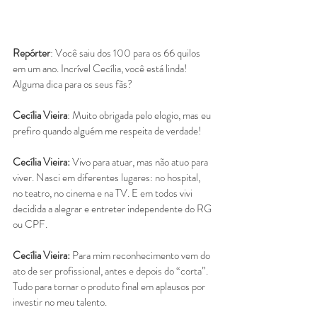
Repórter
: Você saiu dos 100 para os 66 quilos 
em um ano. Incrível Cecília, você está linda! 
Alguma dica para os seus fãs? 
Cecília Vieira
: Muito obrigada pelo elogio, mas eu 
prefiro quando alguém me respeita de verdade! 
Cecília Vieira: 
Vivo para atuar, mas não atuo para 
viver. Nasci em diferentes lugares: no hospital, 
no teatro, no cinema e na TV. E em todos vivi 
decidida a alegrar e entreter independente do RG 
ou CPF. 
Cecília Vieira:
 Para mim reconhecimento vem do 
ato de ser profissional, antes e depois do “corta”. 
Tudo para tornar o produto final em aplausos por 
investir no meu talento. 