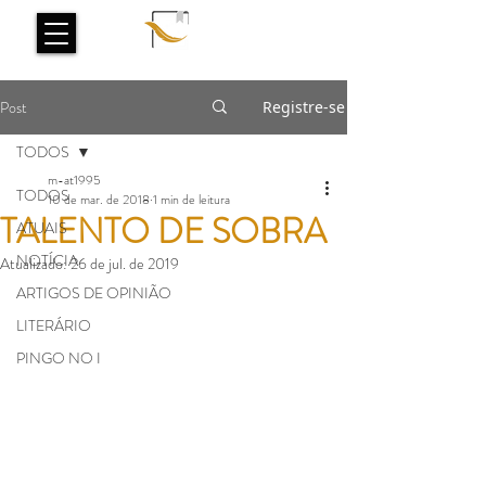
Post
Registre-se
TODOS
m-at1995
TODOS
10 de mar. de 2018
1 min de leitura
TALENTO DE SOBRA
ATUAIS
NOTÍCIA
Atualizado:
26 de jul. de 2019
ARTIGOS DE OPINIÃO
LITERÁRIO
PINGO NO I