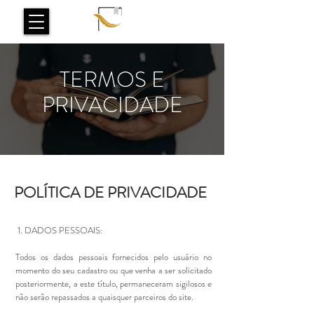
TERMOS E
PRIVACIDADE
POLÍTICA DE PRIVACIDADE
1. DADOS PESSOAIS:
Todos os dados pessoais fornecidos pelo usuário no
momento do seu cadastro ou que venha a ser solicitado
posteriormente, a este título, permaneceram sigilosos e
não serão repassados a quaisquer parceiros do site.