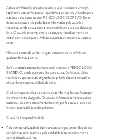
Após a confirmação de seu cadastro, o usuário possuirá um login
(apelido) e uma senha pessoal, que deverá ser por ele utilizados para
o acesso a sua conta no site: PENSO LOGO ESCREVO. Estes
dados de conexão não poderão ser informados pelo usuário a
terceiros, sendo de sua inteira responsabilidade o uso que deles seja
feito. O usuário se compromete a comunicar imediatamente ao
editor do site quaisquer atividades suspeitas ou inesperadas em sua
conta.
Não será permitido vender, alugar, conceder ou transferir, de
qualquer forma, a conta.
Será automaticamente banido o usuário pelo site PENSO LOGO
ESCREVO, desde que tenha lhe dado causa. Defeitos ou vícios
técnicos ou operacionais originados no próprio sistema do usuário
não serão de responsabilidade do editor.
O editor responsabiliza-se apenas pelas informações que foram por
ele diretamente divulgadas. Quaisquer informações incluídas pelos
usuários, tais como em comentários e em perfis pessoais, serão de
inteira responsabilidade dos próprios.
O usuário é responsável ainda:
Pela correta utilização do site e de seus serviços, prezando pela boa
convivência, pelo respeito e pela cordialidade no relacionamento
com os demais usuários;