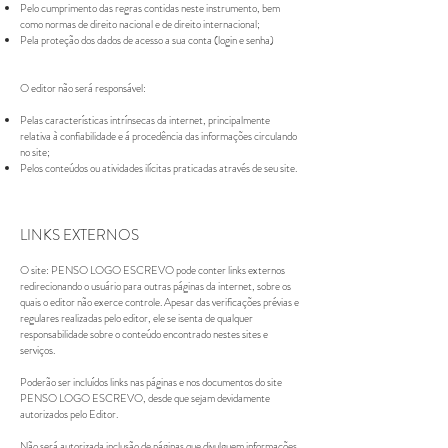
Pelo cumprimento das regras contidas neste instrumento, bem
como normas de direito nacional e de direito internacional;
Pela proteção dos dados de acesso a sua conta (login e senha)
O editor não será responsável:
Pelas características intrínsecas da internet, principalmente
relativa à confiabilidade e á procedência das informações circulando
no site;
Pelos conteúdos ou atividades ilícitas praticadas através de seu site.
LINKS EXTERNOS
O site: PENSO LOGO ESCREVO pode conter links externos
redirecionando o usuário para outras páginas da internet, sobre os
quais o editor não exerce controle. Apesar das verificações prévias e
regulares realizadas pelo editor, ele se isenta de qualquer
responsabilidade sobre o conteúdo encontrado nestes sites e
serviços.
Poderão ser incluídos links nas páginas e nos documentos do site
PENSO LOGO ESCREVO, desde que sejam devidamente
autorizados pelo Editor.
Não será autorizada inclusão de páginas que divulguem informações