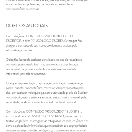
ilícitas, violentas, polêmicas, pornográficas, xenofóbicas,
discriminatórias ou danosas.
DIREITOS AUTORAIS
Com relação ao CONTEÚDO PRODUZIDO PELO
ESCRITOR, o site: PENSO LOGO ESCREVO tem por fim
divulgar o conteúdo de escritores devidamente aceitos pela
administração do site.
O site fica isento de qualquer penalidade, no que diz respeito ao
conteúdo postado pelo Escritor, sendo o autor da publicação
responsável por provar a autenticidade da sua propriedade
intelectual, postada pelo mesmo.
Qualquer representação, reprodução, adaptação ou exploração
parcial ou total dos conteúdos, marcas e serviços propostos pelo
site, por qualquer meio que seja, sem autorização previa do Escritor
do conteúdo, estará sujeita a ações no âmbito cível e criminal, pela
veracidade, exatidão e autenticidade do conteúdo autoral.
Com relação ao CONTEÚDO PRODUZIDO PELO SITE, a
estrutura do site: PENSO LOGO ESCREVO, bem como os
textos, os gráficos, as imagens, as fotografias, os sons, os vídeos e as
demais aplicações informáticas que o compõem são de propriedade
do editor e são protegidas pela legislação brasileira e internacional