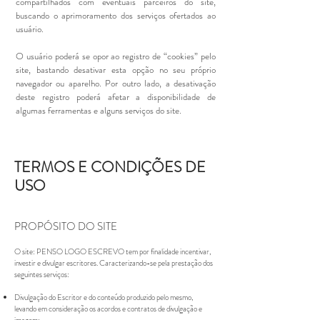
compartilhados com eventuais parceiros do site,
buscando o aprimoramento dos serviços ofertados ao
usuário.
O usuário poderá se opor ao registro de “cookies” pelo
site, bastando desativar esta opção no seu próprio
navegador ou aparelho. Por outro lado, a desativação
deste registro poderá afetar a disponibilidade de
algumas ferramentas e alguns serviços do site.
TERMOS E CONDIÇÕES DE
USO
PROPÓSITO DO SITE
O site: PENSO LOGO ESCREVO tem por finalidade incentivar,
investir e divulgar escritores. Caracterizando-se pela prestação dos
seguintes serviços:
Divulgação do Escritor e do conteúdo produzido pelo mesmo,
levando em consideração os acordos e contratos de divulgação e
imagem;