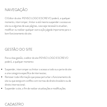
NAVEGAÇÃO
O Editor do site: PENSO LOGO ESCREVO poderá, a qualquer
momento, interromper, limitar e até mesmo suspender o acesso ao
site ou a algumas de suas páginas, caso seja necessário atualizar,
modificar ou realizar qualquer outra ação julgada importante para o
bom funcionamento do site.
GESTÃO DO SITE
Para a boa gestão, o editor do site PENSO LOGO ESCREVO
poderá, a qualquer momento:
Suspender, interromper ou limitar o acesso a todo ou a parte do site
a uma categoria específica de internautas;
Remover toda informação que possa perturbar o funcionamento do
site ou que esteja em conflito com normas de direito brasileiro ou de
direito internacional;
Suspender o site, a fim de realizar atualizações e modificações.
CADASTRO