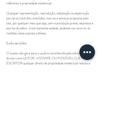
referente á propriedade intelectual.
Qualquer representação, reprodução, adaptação ou exploração
parcial ou total dos conteúdos, marcas e serviços propostos pelo
site, por qualquer meio que seja, sem autorização previa, expressa e
escrita do editor, é estritamente vedada, podendo-se recorrer ás
medidas cíveis e penais cabíveis.
Estão excluídos.
O acesso não gera para o usuário reconhecido pela administração
do site como LEITOR, VISTANTE OU POSSÍVEL CLIENTE DO
ESCRITOR qualquer direito de propriedade intelectual relativo a
elementos publicados e divulgados pelo site, pelo escritor ou pelo
editor.
SERVIÇOS
Por intermédio do site: PENSO LOGO ESCREVO o editor
fornece ao leitor e ao cliente:
Conteúdo textual, visual e auditivo criado pelos escritores
Catalogo, apresentando os escritores aceitos pela equipe
administrativa do site.
Ambos os serviços estão descritos e apresentados com o maior grau
de precisão possível, contendo informações corretas, claras,
precisas, ostensivas e em língua portuguesa sobre o nicho de