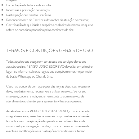
Fomentação da leitura e da escrita
Incentivar a prestação de serviços
Participação de Eventos Literários.
Reconhecimento do Escritor e dos nichos de atuação do mesmo;
Certificação de qualidade e respeito aos direitos humanos, no que se
refere ao conteúdo produzido pelos escritores do site.
TERMOS E CONDIÇÕES GERAIS DE USO
Todos aqueles que desejarem ter acesso aos serviços ofertados
através do site: PENSO LOGO ESCREVO deverão, em primeiro
lugar, se informar sobre as regras que compõem o mesmo por meio
do botão Whatsapp ou Chat do Site.
Caso não concorde com quaisquer das regras descritas, o usuário
deve, imediatamente, recusar-se a utilizar o serviço. Se for seu
interesse, poderá, ainda, entrar em contato com o serviço de
atendimento ao cliente, para apresentar-lhes suas queixas.
Ao atualizar o site PENSO LOGO ESCREVO, o usuário aceita
integralmente as presentes normas e compromete-se a observá-
las, sobre risco da aplicação das penalidades cabíveis. Antes de
iniciar qualquer navegação no site, o usuário deve certificar-se de
eventuais modificações ou atualizações ocorridas neste termo.