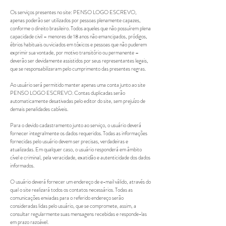
Os serviços presentes no site: PENSO LOGO ESCREVO,
apenas poderão ser utilizados por pessoas plenamente capazes,
conforme o direito brasileiro. Todos aqueles que não possuírem plena
capacidade civil – menores de 18 anos não emancipados, pródigos,
ébrios habituais ou viciados em tóxicos e pessoas que não puderem
exprimir sua vontade, por motivo transitório ou permanente –
deverão ser devidamente assistidos por seus representantes legais,
que se responsabilizaram pelo cumprimento das presentes regras.
Ao usuário será permitido manter apenas uma conta junto ao site
PENSO LOGO ESCREVO. Contas duplicadas serão
automaticamente desativadas pelo editor do site, sem prejuízo de
demais penalidades cabíveis.
Para o devido cadastramento junto ao serviço, o usuário deverá
fornecer integralmente os dados requeridos. Todas as informações
fornecidas pelo usuário devem ser precisas, verdadeiras e
atualizadas. Em qualquer caso, o usuário responderá em âmbito
cível e criminal, pela veracidade, exatidão e autenticidade dos dados
informados.
O usuário deverá fornecer um endereço de e-mail válido, através do
qual o site realizará todos os contatos necessários. Todas as
comunicações enviadas para o referido endereço serão
consideradas lidas pelo usuário, que se compromete, assim, a
consultar regularmente suas mensagens recebidas e responde-las
em prazo razoável.