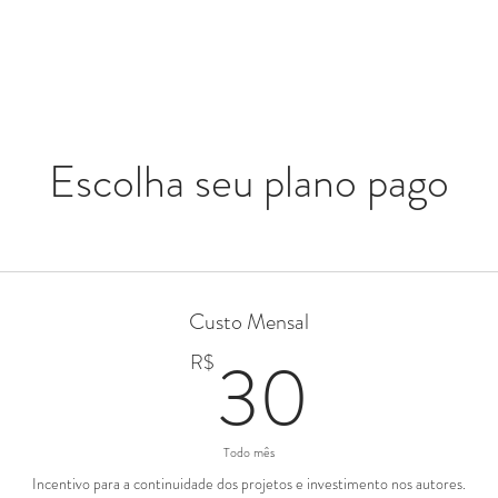
ÍCIO
BLOG
VITRINE
SERVIÇOS
EVENTOS
DICAS
QUEM SOMOS
Escolha seu plano pago
Custo Mensal
30R$
30
R$
Todo mês
Incentivo para a continuidade dos projetos e investimento nos autores.