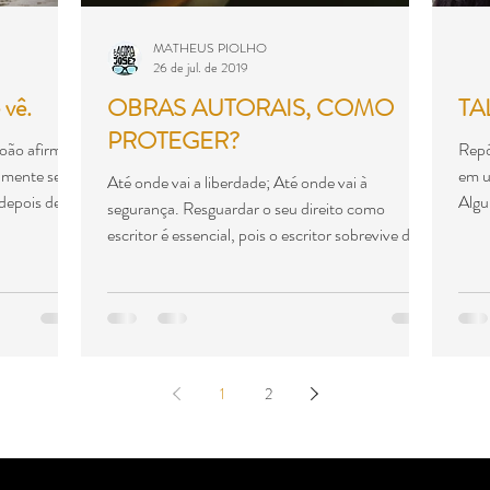
MATHEUS PIOLHO
26 de jul. de 2019
 vê.
OBRAS AUTORAIS, COMO
TA
PROTEGER?
João afirmou
Repó
mente se ele
em u
Até onde vai a liberdade; Até onde vai à
depois de
Algu
segurança. Resguardar o seu direito como
escritor é essencial, pois o escritor sobrevive da...
1
2