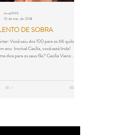
m-at1995
10 de mar. de 2018
LENTO DE SOBRA
rter: Você saiu dos 100 para os 66 quilos
m ano. Incrível Cecília, você está linda!
ma dica para os seus fãs? Cecília Vieira:...